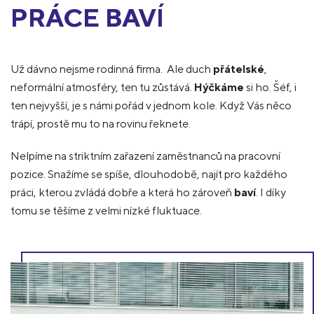
PRÁCE BAVÍ
Už dávno nejsme rodinná firma. Ale duch
přátelské
,
neformální atmosféry, ten tu zůstává.
Hýčkáme
si ho. Šéf, i
ten nejvyšší, je s námi pořád v jednom kole. Když Vás něco
trápí, prostě mu to na rovinu řeknete.
Nelpíme na striktním zařazení zaměstnanců na pracovní
pozice. Snažíme se spíše, dlouhodobě, najít pro každého
práci, kterou zvládá dobře a která ho zároveň
baví
. I díky
tomu se těšíme z velmi nízké fluktuace.